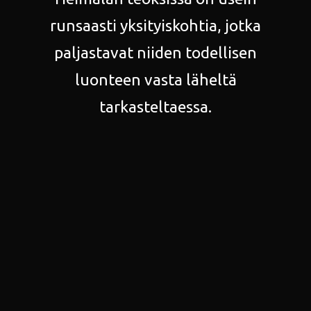
runsaasti yksityiskohtia, jotka
paljastavat niiden todellisen
luonteen vasta läheltä
tarkasteltaessa.
- - -
Where to see:
"KWUM Collected"
9.11.2025–29.3.2026